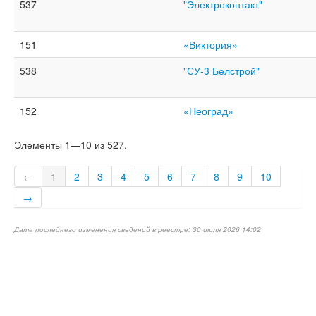
537
"Электроконтакт"
151
«Виктория»
538
"СУ-3 Белстрой"
152
«Неоград»
Элементы 1—10 из 527.
←
1
2
3
4
5
6
7
8
9
10
→
Дата последнего изменения сведений в реестре: 30 июля 2026 14:02