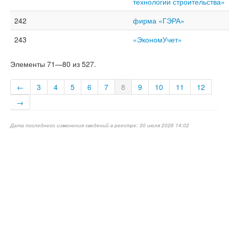
технологии строительства»
242
фирма «ГЭРА»
243
«ЭкономУчет»
Элементы 71—80 из 527.
←
3
4
5
6
7
8
9
10
11
12
→
Дата последнего изменения сведений в реестре: 30 июля 2026 14:02