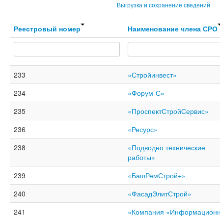
Выгрузка и сохранение сведений
Реестровый номер
Наименование члена СРО
233
«Стройинвест»
234
«Форум-С»
235
«ПроспектСтройСервис»
236
«Ресурс»
238
«Подводно технические
работы»
239
«БашРемСтрой+»
240
«ФасадЭлитСтрой»
241
«Компания «Информацион