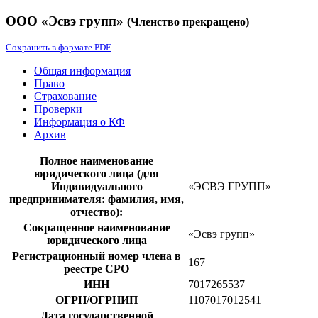
ООО «Эсвэ групп»
(Членство прекращено)
Сохранить в формате PDF
Общая информация
Право
Страхование
Проверки
Информация о КФ
Архив
Полное наименование
юридического лица (для
Индивидуального
«ЭСВЭ ГРУПП»
предпринимателя: фамилия, имя,
отчество):
Сокращенное наименование
«Эсвэ групп»
юридического лица
Регистрационный номер члена в
167
реестре СРО
ИНН
7017265537
ОГРН/ОГРНИП
1107017012541
Дата государственной