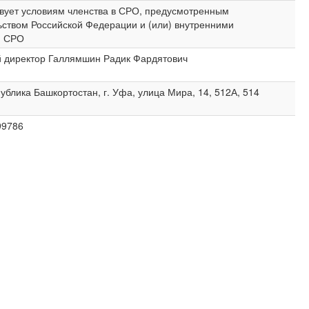
твует условиям членства в СРО, предусмотренным
ьством Российской Федерации и (или) внутренними
и СРО
 директор Галлямшин Радик Фардятович
ублика Башкортостан, г. Уфа, улица Мира, 14, 512А, 514
99786