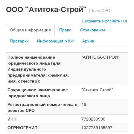
ООО "Атитока-Строй"
(Член СРО)
Сохранить в формате PDF
Общая информация
Право
Страхование
Проверки
Информация о КФ
Архив
Полное наименование
"АТИТОКА-СТРОЙ"
юридического лица (для
Индивидуального
предпринимателя: фамилия,
имя, отчество):
Сокращенное наименование
"Атитока-Строй"
юридического лица
Регистрационный номер члена в
46
реестре СРО
ИНН
7720233996
ОГРН/ОГРНИП
1027739155597